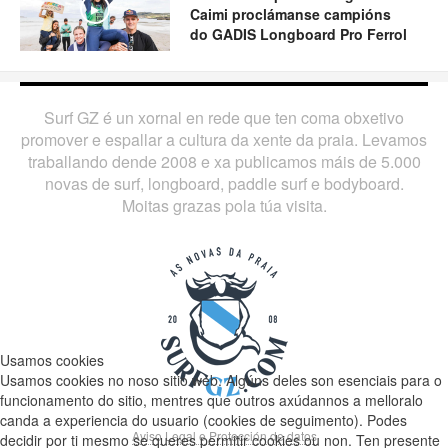
Play
Caimi proclámanse campións
do GADIS Longboard Pro Ferrol
Surf GZ é un xornal en rede que ten coma obxetivo
promover e espallar a cultura da xente da praia. Levamos
traballando dende 2008 e xa publicamos máis de 5.000
novas de surf, longboard, paddle surf e bodyboard.
Moitas grazas pola túa visita.
Usamos cookies
Usamos cookies no noso sitio web. Algúns deles son esenciais para o
funcionamento do sitio, mentres que outros axúdannos a melloralo
canda a experiencia do usuario (cookies de seguimento). Podes
Aviso Legal e Protección de datos
decidir por ti mesmo se queres permitir cookies ou non. Ten presente