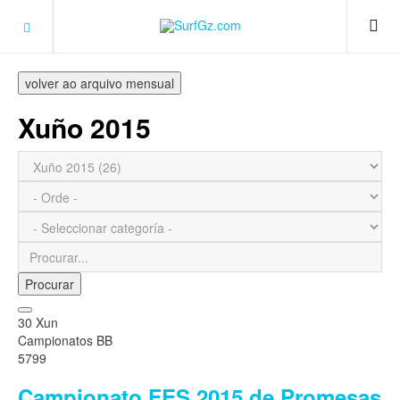
volver ao arquivo mensual
Xuño 2015
Procurar
30 Xun
Campionatos BB
5799
Campionato FES 2015 de Promesas