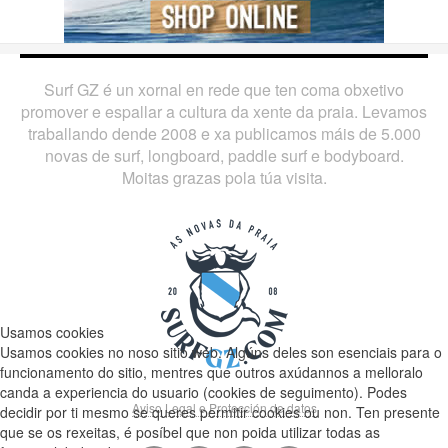
Surf GZ é un xornal en rede que ten coma obxetivo
promover e espallar a cultura da xente da praia. Levamos
traballando dende 2008 e xa publicamos máis de 5.000
novas de surf, longboard, paddle surf e bodyboard.
Moitas grazas pola túa visita.
Usamos cookies
Usamos cookies no noso sitio web. Algúns deles son esenciais para o
funcionamento do sitio, mentres que outros axúdannos a melloralo
canda a experiencia do usuario (cookies de seguimento). Podes
Aviso Legal e Protección de datos
decidir por ti mesmo se queres permitir cookies ou non. Ten presente
que se os rexeitas, é posíbel que non poida utilizar todas as