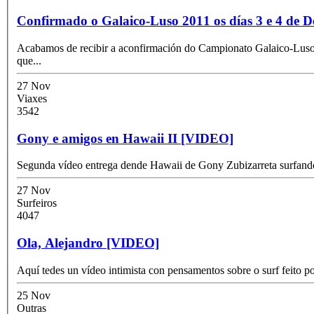
Confirmado o Galaico-Luso 2011 os días 3 e 4 de 
Acabamos de recibir a aconfirmación do Campionato Galaico-Luso 2011 esta fin de semana, os días 3 e 4 de Decembro, na praia
que
...
27 Nov
Viaxes
3542
Gony e amigos en Hawaii II [VIDEO]
Segunda vídeo entrega dende Hawaii de Gony Zubizarreta surfando
27 Nov
Surfeiros
4047
Ola, Alejandro [VIDEO]
Aquí tedes un vídeo intimista con pensamentos sobre o surf feito p
25 Nov
Outras