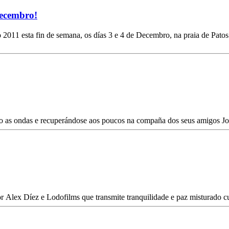
Decembro!
 de Patos en Nigrán. Esta vai ser a terceira edición do evento deportivo
 as ondas e recuperándose aos poucos na compaña dos seus amigos Jon
or Alex Díez e Lodofilms que transmite tranquilidade e paz misturado c