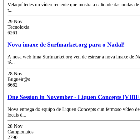
Velaquí tedes un vídeo reciente que mostra a calidade das ondas d
t
...
29 Nov
Tecnoloxía
6261
Nova imaxe de Surfmarket.org para o Nadal!
A nosa web irmá Surfmarket.org ven de estrear a nova imaxe de Na
té
...
28 Nov
Bugueir@s
6662
One Session in November - Liquen Concepts [VID
Nova entrega do equipo de Liquen Concepts cun fermoso vídeo de B
locais d
...
28 Nov
Campionatos
2790