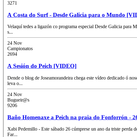
3271
A Costa do Surf - Desde Galicia para o Mundo [V
Velaquí tedes a ligazón co programa especial Desde Galicia para M
s
...
24 Nov
Campionatos
2694
A Sesión do Peich [VIDEO]
Dende o blog de Joseamorandeira chega este vídeo dedicado ó noso
leva o
...
24 Nov
Bugueir@s
9206
Baño Homenaxe a Peich na praia do Fonforrón - 
Xabi Pedemillo - Este sábado 26 cúmprese un ano da triste perda 
Far
...