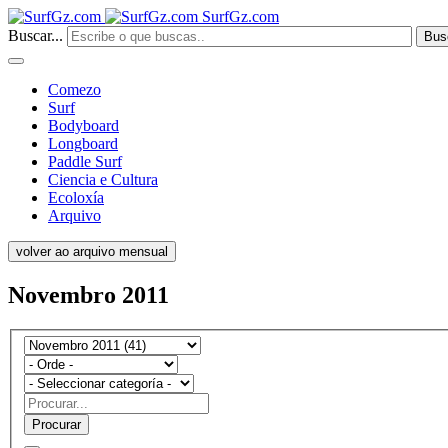
SurfGz.com
Buscar...
Bus
Comezo
Surf
Bodyboard
Longboard
Paddle Surf
Ciencia e Cultura
Ecoloxía
Arquivo
volver ao arquivo mensual
Novembro 2011
Procurar